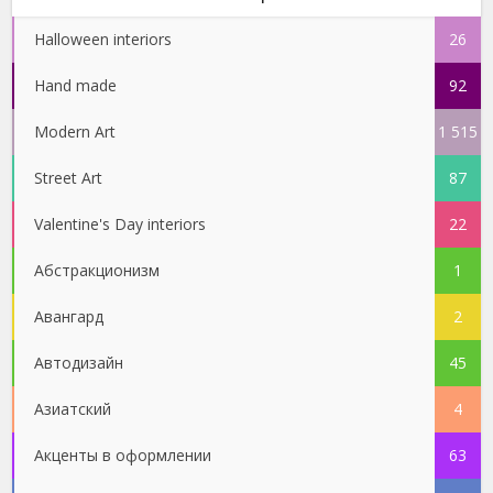
Halloween interiors
26
Hand made
92
Modern Art
1 515
Street Art
87
Valentine's Day interiors
22
Абстракционизм
1
Авангард
2
Автодизайн
45
Азиатский
4
Акценты в оформлении
63