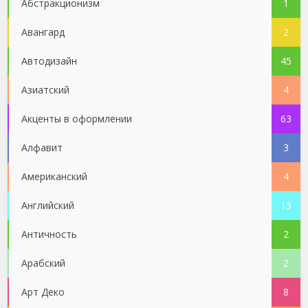
Абстракционизм
1
Авангард
2
Автодизайн
45
Азиатский
4
Акценты в оформлении
63
Алфавит
3
Американский
4
Английский
13
Античность
2
Арабский
2
Арт Деко
8