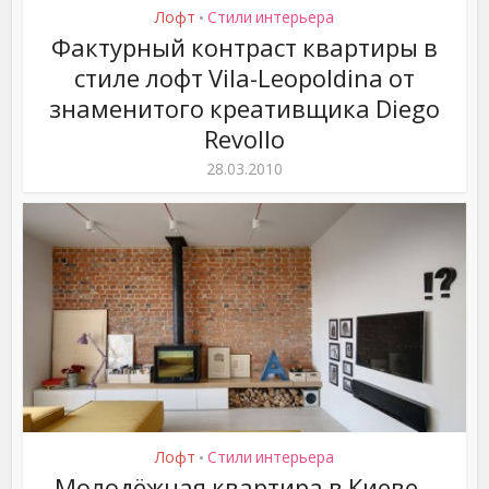
Лофт
Стили интерьера
•
Фактурный контраст квартиры в
стиле лофт Vila-Leopoldina от
знаменитого креативщика Diego
Revollo
28.03.2010
Лофт
Стили интерьера
•
Молодёжная квартира в Киеве –