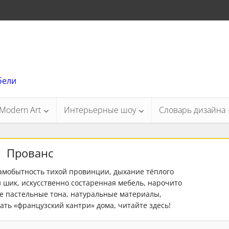
бели
Modern Art
Интерьерные шоу
Словарь дизайна
Прованс
самобытность тихой провинции, дыхание тёплого
 шик, искусственно состаренная мебель, нарочито
ые пастельные тона, натуральные материалы,
ать «французский кантри» дома, читайте здесь!