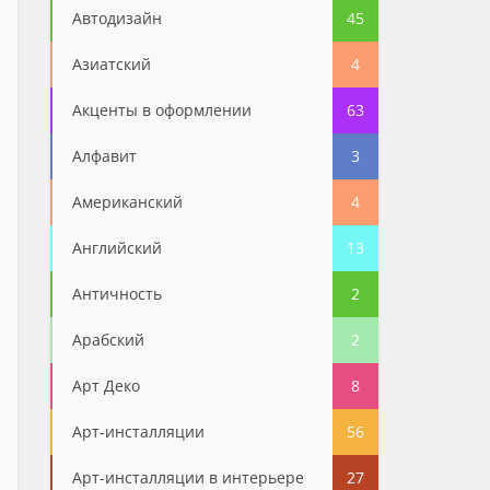
Автодизайн
45
Азиатский
4
Акценты в оформлении
63
Алфавит
3
Американский
4
Английский
13
Античность
2
Арабский
2
Арт Деко
8
Арт-инсталляции
56
Арт-инсталляции в интерьере
27