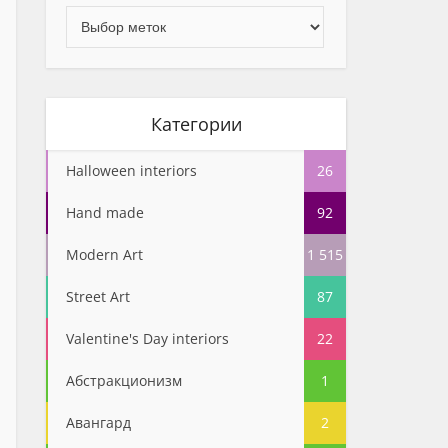
Категории
Halloween interiors
26
Hand made
92
Modern Art
1 515
Street Art
87
Valentine's Day interiors
22
Абстракционизм
1
Авангард
2