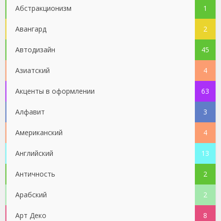
Абстракционизм
1
Авангард
2
Автодизайн
45
Азиатский
4
Акценты в оформлении
63
Алфавит
3
Американский
4
Английский
13
Античность
2
Арабский
2
Арт Деко
8