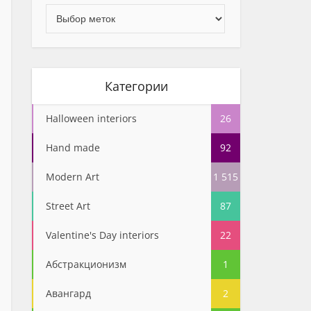
Категории
Halloween interiors
26
Hand made
92
Modern Art
1 515
Street Art
87
Valentine's Day interiors
22
Абстракционизм
1
Авангард
2