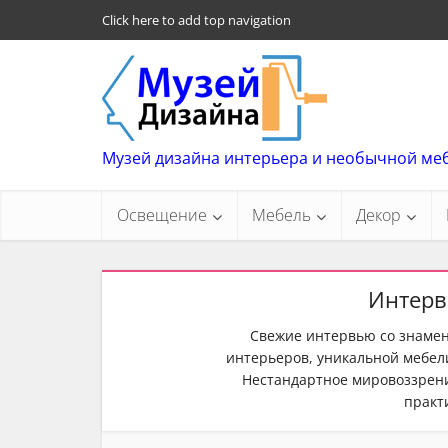
Click here to add top navigation
Музей дизайна интерьера и необычной ме
Освещение
Мебель
Декор
Интерв
Свежие интервью со знаме
интерьеров, уникальной мебели
Нестандартное мировоззрени
практи