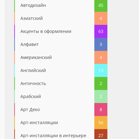
Автодизайн
45
Азиатский
4
Акценты в оформлении
63
Алфавит
3
Американский
4
Английский
13
Античность
2
Арабский
2
Арт Деко
8
Арт-инсталляции
56
Арт-инсталляции в интерьере
27