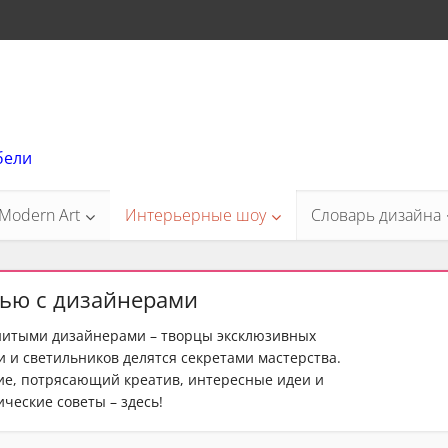
бели
Modern Art
Интерьерные шоу
Словарь дизайна
ью с дизайнерами
нитыми дизайнерами – творцы эксклюзивных
 и светильников делятся секретами мастерства.
е, потрясающий креатив, интересные идеи и
ческие советы – здесь!