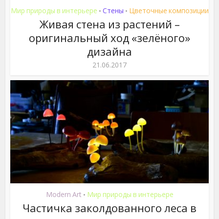
Мир природы в интерьере
Стены
Цветочные композиции
•
•
Живая стена из растений –
оригинальный ход «зелёного»
дизайна
21.06.2017
Modern Art
Мир природы в интерьере
•
Частичка заколдованного леса в