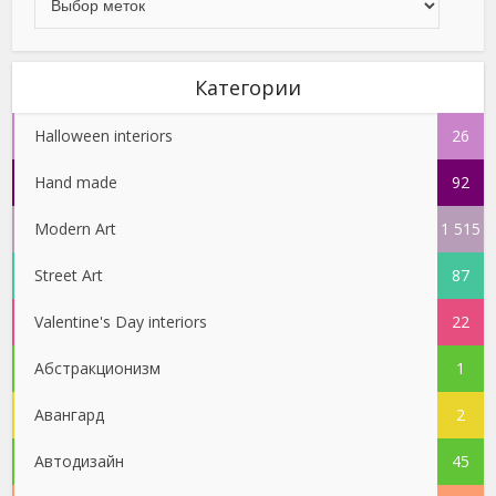
Категории
Halloween interiors
26
Hand made
92
Modern Art
1 515
Street Art
87
Valentine's Day interiors
22
Абстракционизм
1
Авангард
2
Автодизайн
45