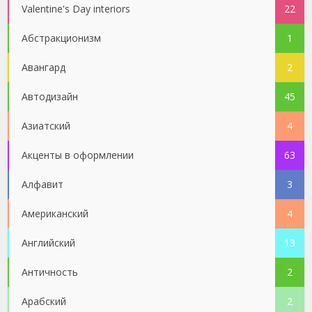
Valentine's Day interiors
22
Абстракционизм
1
Авангард
2
Автодизайн
45
Азиатский
4
Акценты в оформлении
63
Алфавит
3
Американский
4
Английский
13
Античность
2
Арабский
2