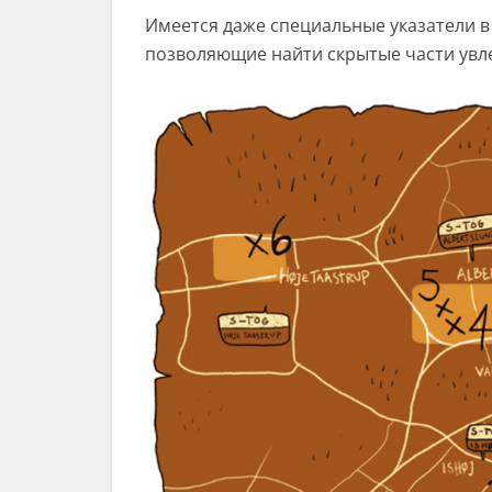
Имеется даже специальные указатели в 
позволяющие найти скрытые части увл