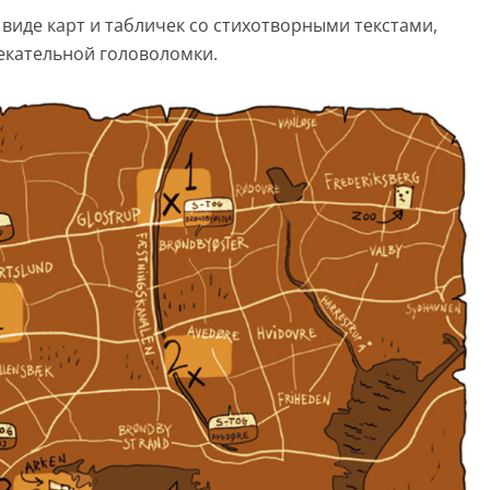
виде карт и табличек со стихотворными текстами,
екательной головоломки.