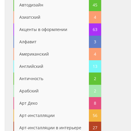
Автодизайн
45
Азиатский
4
Акценты в оформлении
63
Алфавит
3
Американский
4
Английский
13
Античность
2
Арабский
2
Арт Деко
8
Арт-инсталляции
56
Арт-инсталляции в интерьере
27