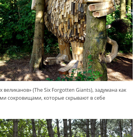
великанов» (The Six Forgotten Giants), задумана как
ыми сокровищами, которые скрывают в себе