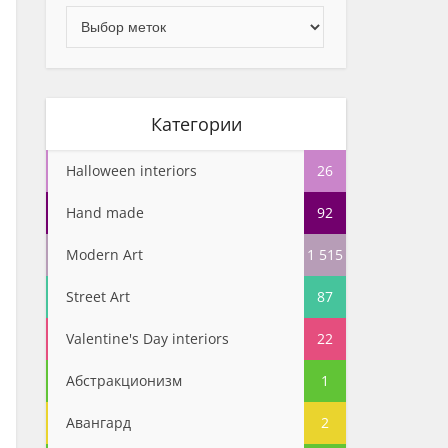
Категории
Halloween interiors
26
Hand made
92
Modern Art
1 515
Street Art
87
Valentine's Day interiors
22
Абстракционизм
1
Авангард
2