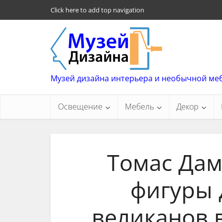
Click here to add top navigation
Музей дизайна интерьера и необычной ме
Освещение
Мебель
Декор
Томас Дам
фигуры
великанов в