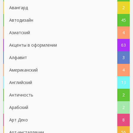
Авангард
2
Автодизайн
45
Азиатский
4
Акценты в оформлении
63
Алфавит
3
Американский
4
Английский
13
Античность
2
Арабский
2
Арт Деко
8
Арт-инсталляции
56