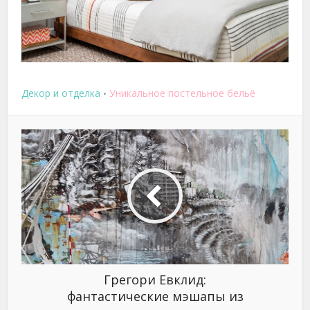
Декор и отделка
Уникальное постельное бельё
•
Грегори Евклид:
фантастические мэшапы из