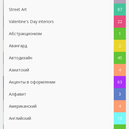
Street Art
87
Valentine's Day interiors
22
Абстракционизм
1
Авангард
2
Автодизайн
45
Азиатский
4
Акценты в оформлении
63
Алфавит
3
Американский
4
Английский
13