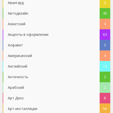
Авангард
2
Автодизайн
45
Азиатский
4
Акценты в оформлении
63
Алфавит
3
Американский
4
Английский
13
Античность
2
Арабский
2
Арт Деко
8
Арт-инсталляции
56