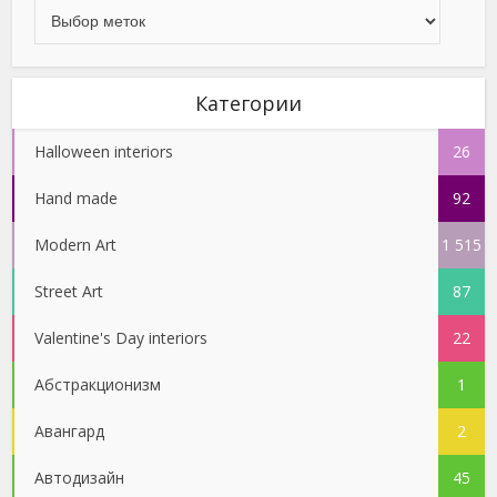
Категории
Halloween interiors
26
Hand made
92
Modern Art
1 515
Street Art
87
Valentine's Day interiors
22
Абстракционизм
1
Авангард
2
Автодизайн
45