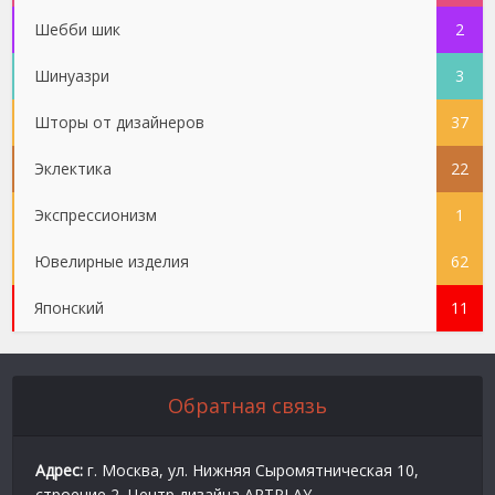
Шебби шик
2
Шинуазри
3
Шторы от дизайнеров
37
Эклектика
22
Экспрессионизм
1
Ювелирные изделия
62
Японский
11
Обратная связь
Адрес:
г. Москва, ул. Нижняя Сыромятническая 10,
строение 2. Центр дизайна ARTPLAY