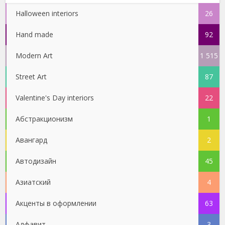
Halloween interiors
26
Hand made
92
Modern Art
1 515
Street Art
87
Valentine's Day interiors
22
Абстракционизм
1
Авангард
2
Автодизайн
45
Азиатский
4
Акценты в оформлении
63
Алфавит
3