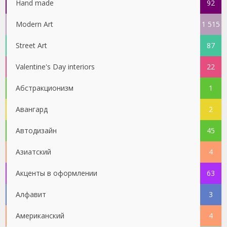
Hand made
92
Modern Art
1 515
Street Art
87
Valentine's Day interiors
22
Абстракционизм
1
Авангард
2
Автодизайн
45
Азиатский
4
Акценты в оформлении
63
Алфавит
3
Американский
4