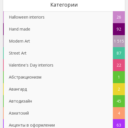
Категории
Halloween interiors
26
Hand made
92
Modern Art
1 515
Street Art
87
Valentine's Day interiors
22
Абстракционизм
1
Авангард
2
Автодизайн
45
Азиатский
4
Акценты в оформлении
63