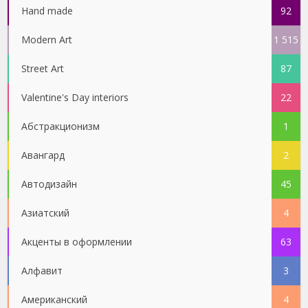
Hand made
92
Modern Art
1 515
Street Art
87
Valentine's Day interiors
22
Абстракционизм
1
Авангард
2
Автодизайн
45
Азиатский
4
Акценты в оформлении
63
Алфавит
3
Американский
4