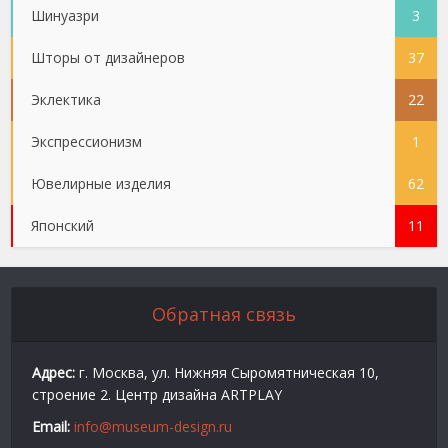
Шинуазри
3
Шторы от дизайнеров
37
Эклектика
22
Экспрессионизм
1
Ювелирные изделия
62
Японский
11
Обратная связь
Адрес:
г. Москва, ул. Нижняя Сыромятническая 10,
строение 2. Центр дизайна ARTPLAY
Email:
info@museum-design.ru