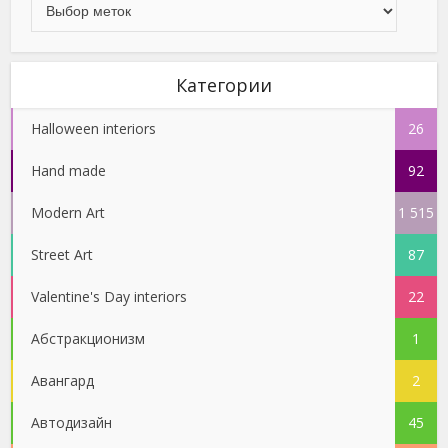
Категории
Halloween interiors
26
Hand made
92
Modern Art
1 515
Street Art
87
Valentine's Day interiors
22
Абстракционизм
1
Авангард
2
Автодизайн
45