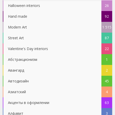
Halloween interiors
26
Hand made
92
Modern Art
1 515
Street Art
87
Valentine's Day interiors
22
Абстракционизм
1
Авангард
2
Автодизайн
45
Азиатский
4
Акценты в оформлении
63
Алфавит
3