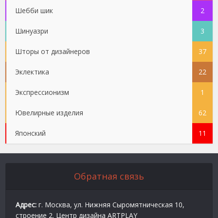
Шебби шик
2
Шинуазри
3
Шторы от дизайнеров
37
Эклектика
22
Экспрессионизм
1
Ювелирные изделия
62
Японский
11
Обратная связь
Адрес:
г. Москва, ул. Нижняя Сыромятническая 10,
строение 2. Центр дизайна ARTPLAY