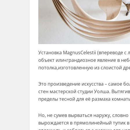
Установка MagnusCelestii (впереводе с
объект или«грандиозное явление в небе
потолка,изготовленную из слоистой др
Это произведение искусства – самое б
стен мастерской студии Уолша. Вытягив
пределы тесной для её размаха комнат
Но, не сумев вырваться наружу, словно
вырождается в прямолинейный тупик в 