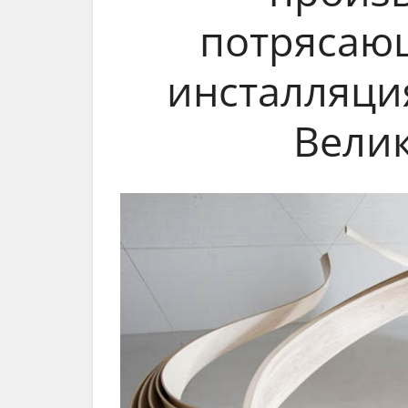
потрясаю
инсталляция
Вели