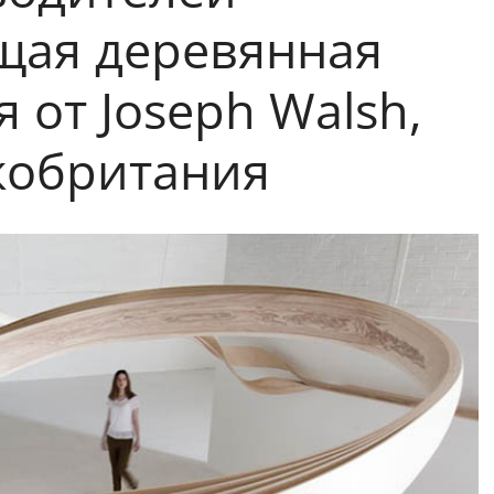
щая деревянная
 от Joseph Walsh,
кобритания