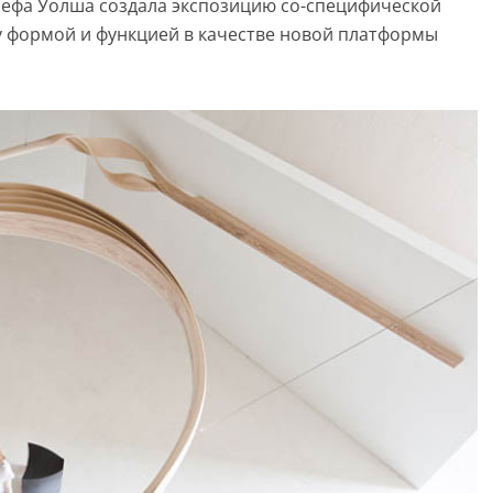
зефа Уолша создала экспозицию со-специфической
у формой и функцией в качестве новой платформы