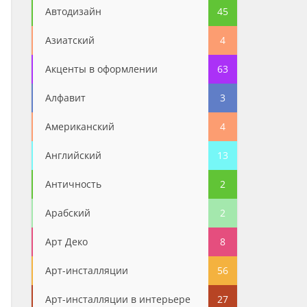
Автодизайн
45
Азиатский
4
Акценты в оформлении
63
Алфавит
3
Американский
4
Английский
13
Античность
2
Арабский
2
Арт Деко
8
Арт-инсталляции
56
Арт-инсталляции в интерьере
27