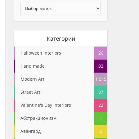
Категории
Halloween interiors
26
Hand made
92
Modern Art
1 515
Street Art
87
Valentine's Day interiors
22
Абстракционизм
1
Авангард
2