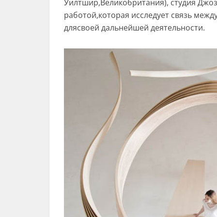
Уилтшир,Великобритания), студия Джо
работой,которая исследует связь межд
длясвоей дальнейшей деятельности.