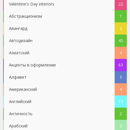
Valentine's Day interiors
22
Абстракционизм
1
Авангард
2
Автодизайн
45
Азиатский
4
Акценты в оформлении
63
Алфавит
3
Американский
4
Английский
13
Античность
2
Арабский
2