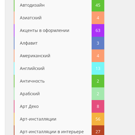
Автодизайн
45
Азиатский
4
Акценты в оформлении
63
Алфавит
3
Американский
4
Английский
13
Античность
2
Арабский
2
Арт Деко
8
Арт-инсталляции
56
Арт-инсталляции в интерьере
27