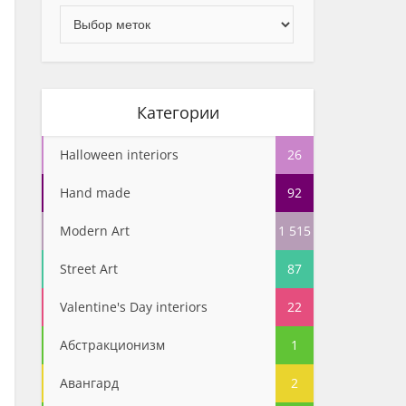
Категории
Halloween interiors
26
Hand made
92
Modern Art
1 515
Street Art
87
Valentine's Day interiors
22
Абстракционизм
1
Авангард
2