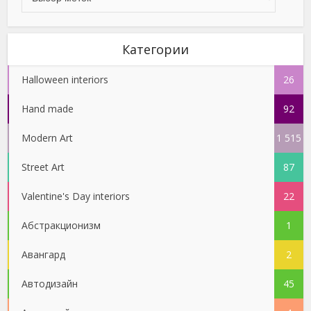
Категории
Halloween interiors
26
Hand made
92
Modern Art
1 515
Street Art
87
Valentine's Day interiors
22
Абстракционизм
1
Авангард
2
Автодизайн
45