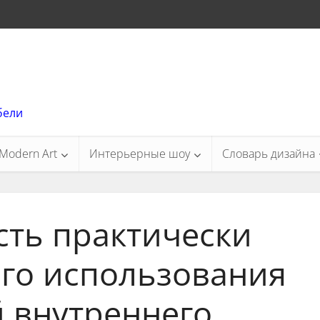
бели
Modern Art
Интерьерные шоу
Словарь дизайна
ть практически
го использования
 внутреннего