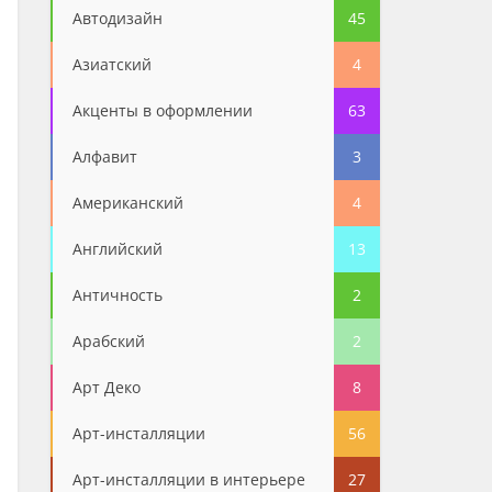
Автодизайн
45
Азиатский
4
Акценты в оформлении
63
Алфавит
3
Американский
4
Английский
13
Античность
2
Арабский
2
Арт Деко
8
Арт-инсталляции
56
Арт-инсталляции в интерьере
27