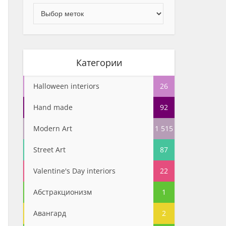
Категории
Halloween interiors
26
Hand made
92
Modern Art
1 515
Street Art
87
Valentine's Day interiors
22
Абстракционизм
1
Авангард
2