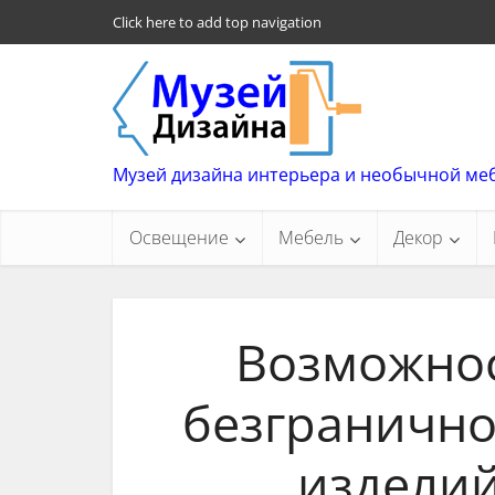
Click here to add top navigation
Музей дизайна интерьера и необычной ме
Освещение
Мебель
Декор
Возможнос
безгранично
изделий