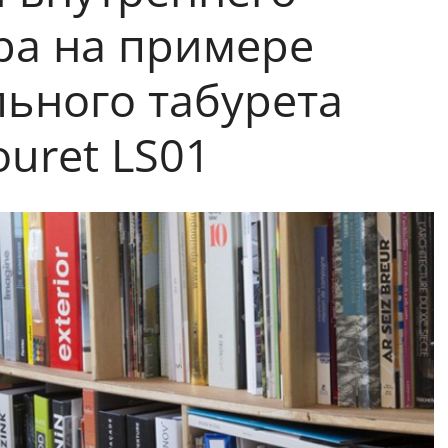
ра на примере
ьного табурета
ouret LS01