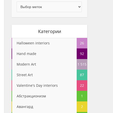
Категории
Halloween interiors
26
Hand made
92
Modern Art
1 515
Street Art
87
Valentine's Day interiors
22
Абстракционизм
1
Авангард
2