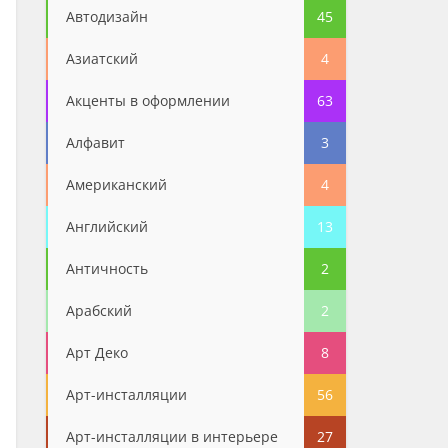
Автодизайн
45
Азиатский
4
Акценты в оформлении
63
Алфавит
3
Американский
4
Английский
13
Античность
2
Арабский
2
Арт Деко
8
Арт-инсталляции
56
Арт-инсталляции в интерьере
27