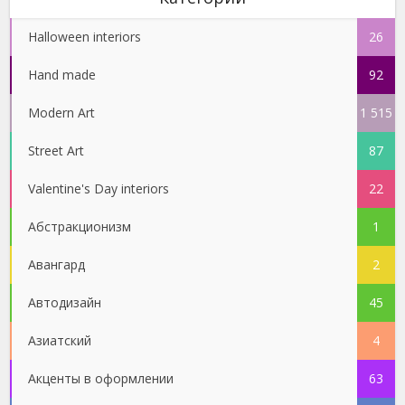
Halloween interiors
26
Hand made
92
Modern Art
1 515
Street Art
87
Valentine's Day interiors
22
Абстракционизм
1
Авангард
2
Автодизайн
45
Азиатский
4
Акценты в оформлении
63