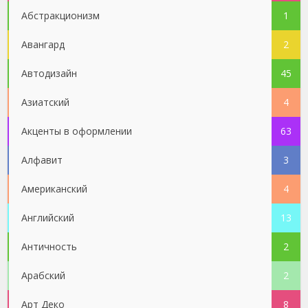
Абстракционизм
1
Авангард
2
Автодизайн
45
Азиатский
4
Акценты в оформлении
63
Алфавит
3
Американский
4
Английский
13
Античность
2
Арабский
2
Арт Деко
8