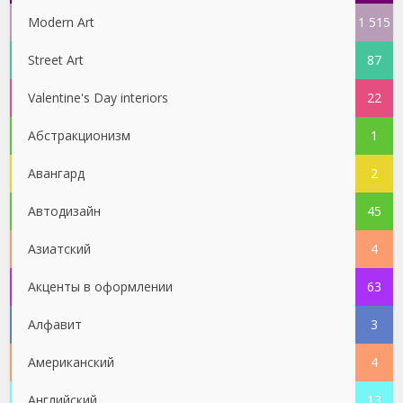
Modern Art
1 515
Street Art
87
Valentine's Day interiors
22
Абстракционизм
1
Авангард
2
Автодизайн
45
Азиатский
4
Акценты в оформлении
63
Алфавит
3
Американский
4
Английский
13