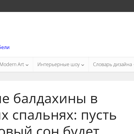
бели
Modern Art
Интерьерные шоу
Словарь дизайна
е балдахины в
 спальнях: пусть
овый сон будет