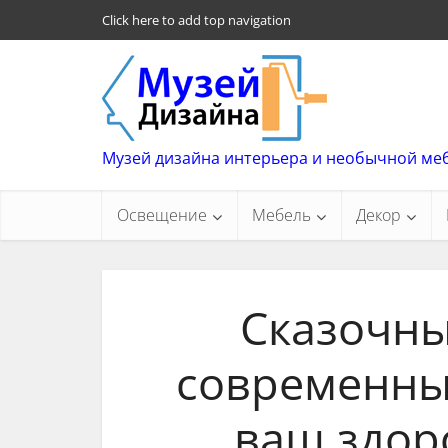
Click here to add top navigation
Музей дизайна интерьера и необычной ме
Освещение
Мебель
Декор
Сказочны
современных
ваш здор