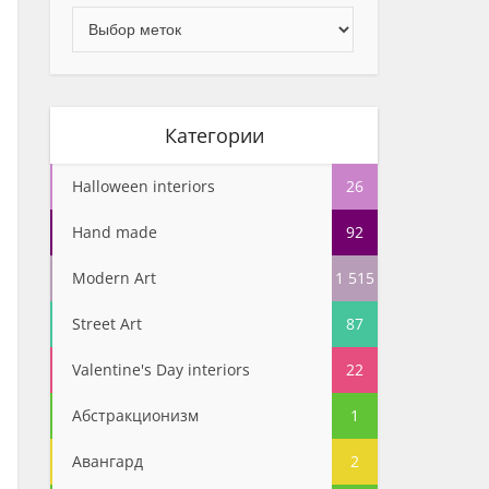
Категории
Halloween interiors
26
Hand made
92
Modern Art
1 515
Street Art
87
Valentine's Day interiors
22
Абстракционизм
1
Авангард
2