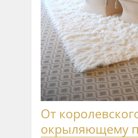
От королевског
окрыляющему п