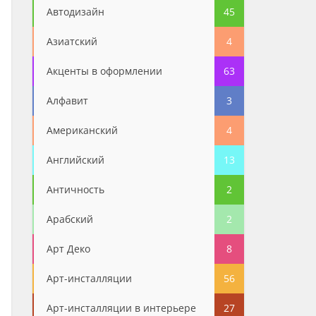
Автодизайн
45
Азиатский
4
Акценты в оформлении
63
Алфавит
3
Американский
4
Английский
13
Античность
2
Арабский
2
Арт Деко
8
Арт-инсталляции
56
Арт-инсталляции в интерьере
27