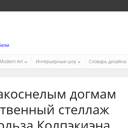
бели
Modern Art
Интерьерные шоу
Словарь дизайна
акоснелым догмам
ственный стеллаж
рльза Колпэкиэна