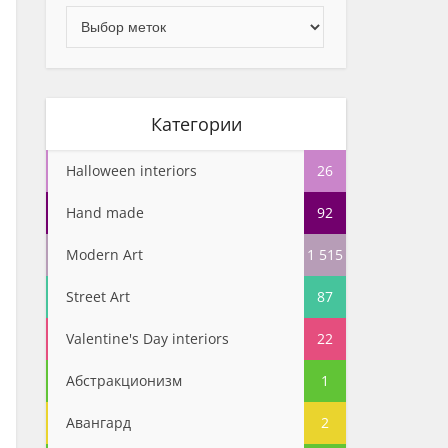
Категории
Halloween interiors
26
Hand made
92
Modern Art
1 515
Street Art
87
Valentine's Day interiors
22
Абстракционизм
1
Авангард
2