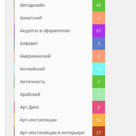
Автодизайн
45
Азиатский
4
Акценты в оформлении
63
Алфавит
3
Американский
4
Английский
13
Античность
2
Арабский
2
Арт Деко
8
Арт-инсталляции
56
Арт-инсталляции в интерьере
27