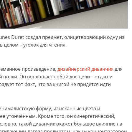
unes Duret создал предмет, олицетворяющий одну из
в целом – уголок для чтения.
временное произведение,
дизайнерский диванчик
для
 полки. Он воплощает собой две цели – отдых и
радует тот факт, что за книгой не придётся идти
инималистскую форму, изысканные цвета и
ее утончённым. Кроме того, он синергетический,
словно, такой диванчик окажет большое влияние на
итягивающим взгляд предметом, неким концентратором