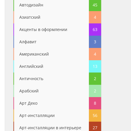
Автодизайн
45
Азиатский
4
Акценты в оформлении
63
Алфавит
3
Американский
4
Английский
13
Античность
2
Арабский
2
Арт Деко
8
Арт-инсталляции
56
Арт-инсталляции в интерьере
27