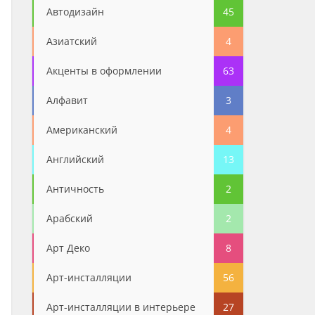
Автодизайн
45
Азиатский
4
Акценты в оформлении
63
Алфавит
3
Американский
4
Английский
13
Античность
2
Арабский
2
Арт Деко
8
Арт-инсталляции
56
Арт-инсталляции в интерьере
27