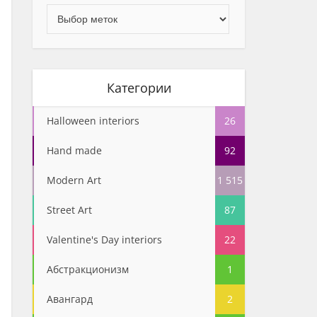
Категории
Halloween interiors
26
Hand made
92
Modern Art
1 515
Street Art
87
Valentine's Day interiors
22
Абстракционизм
1
Авангард
2