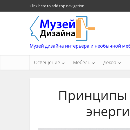
Click here to add top navigation
Музей дизайна интерьера и необычной ме
Освещение
Мебель
Декор
Принципы 
энерг