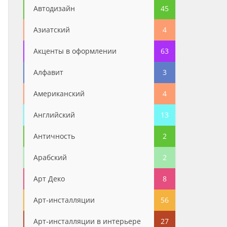
Автодизайн
45
Азиатский
4
Акценты в оформлении
63
Алфавит
3
Американский
4
Английский
13
Античность
2
Арабский
2
Арт Деко
8
Арт-инсталляции
56
Арт-инсталляции в интерьере
27