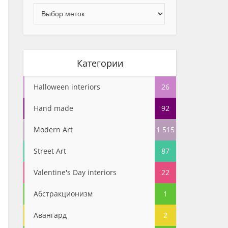
Категории
Halloween interiors
26
Hand made
92
Modern Art
1 515
Street Art
87
Valentine's Day interiors
22
Абстракционизм
1
Авангард
2