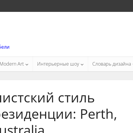
бели
Modern Art
Интерьерные шоу
Словарь дизайна
истский стиль
езиденции: Perth,
ustralia