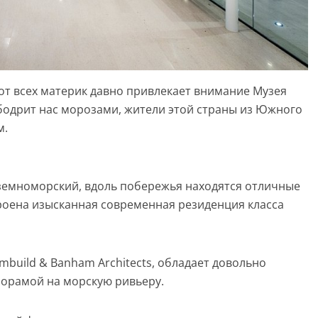
 от всех материк давно привлекает внимание Музея
 бодрит нас морозами, жители этой страны из Южного
м.
земноморский, вдоль побережья находятся отличные
троена изысканная современная резиденция класса
build & Banham Architects, обладает довольно
орамой на морскую ривьеру.