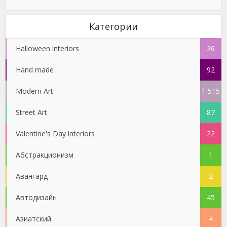
Категории
Halloween interiors
26
Hand made
92
Modern Art
1 515
Street Art
87
Valentine's Day interiors
22
Абстракционизм
1
Авангард
2
Автодизайн
45
Азиатский
4