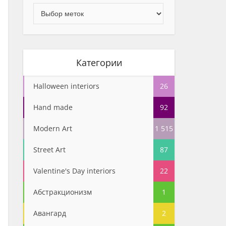
Категории
Halloween interiors
26
Hand made
92
Modern Art
1 515
Street Art
87
Valentine's Day interiors
22
Абстракционизм
1
Авангард
2