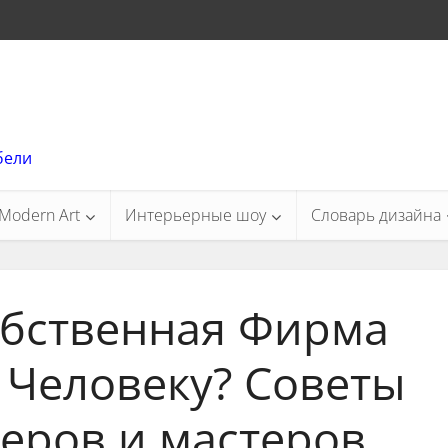
бели
Modern Art
Интерьерные шоу
Словарь дизайна
обственная Фирма
 Человеку? Советы
еров и мастеров