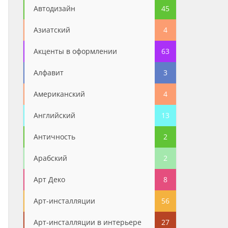
Автодизайн
45
Азиатский
4
Акценты в оформлении
63
Алфавит
3
Американский
4
Английский
13
Античность
2
Арабский
2
Арт Деко
8
Арт-инсталляции
56
Арт-инсталляции в интерьере
27