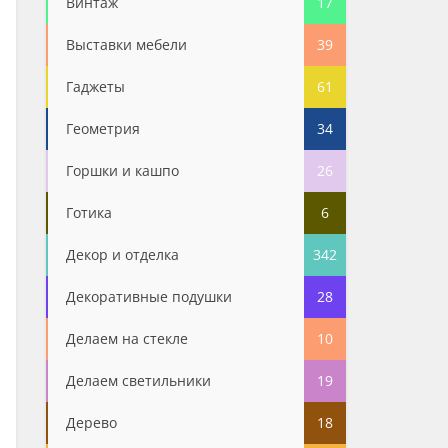
Винтаж
17
Выставки мебели
39
Гаджеты
61
Геометрия
34
Горшки и кашпо
26
Готика
6
Декор и отделка
342
Декоративные подушки
28
Делаем на стекле
10
Делаем светильники
19
Дерево
18