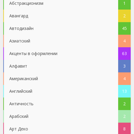
Абстракционизм
1
Авангард
2
Автодизайн
45
Азиатский
4
Акценты в оформлении
63
Алфавит
3
Американский
4
Английский
13
Античность
2
Арабский
2
Арт Деко
8