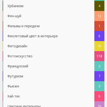
Урбанизм
4
Фен-шуй
12
Фильмы и передачи
1
Фиолетовый цвет в интерьере
6
Фитодизайн
70
Фотоискусство
118
Французский
2
Футуризм
7
Фьюжн
3
Хай-тек
6
Цветные интерьеры
76