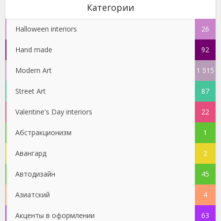
Категории
Halloween interiors
26
Hand made
92
Modern Art
1 515
Street Art
87
Valentine's Day interiors
22
Абстракционизм
1
Авангард
2
Автодизайн
45
Азиатский
4
Акценты в оформлении
63