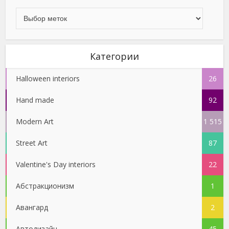
Категории
Halloween interiors
26
Hand made
92
Modern Art
1 515
Street Art
87
Valentine's Day interiors
22
Абстракционизм
1
Авангард
2
Автодизайн
45