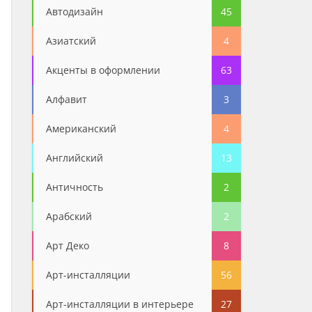
Автодизайн
45
Азиатский
4
Акценты в оформлении
63
Алфавит
3
Американский
4
Английский
13
Античность
2
Арабский
2
Арт Деко
8
Арт-инсталляции
56
Арт-инсталляции в интерьере
27