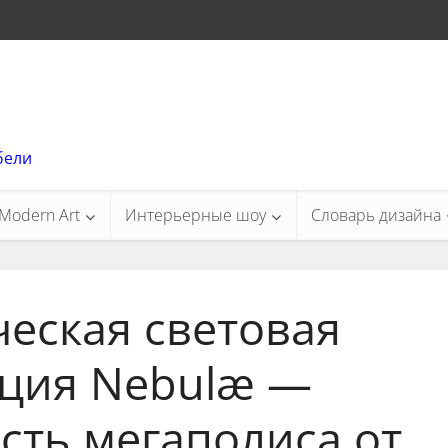
бели
Modern Art
Интерьерные шоу
Словарь дизайна
еская световая
ция Nebulæ —
сть мегаполиса от