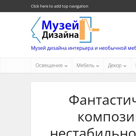
Click here to add top navigation
Музей дизайна интерьера и необычной ме
Освещение
Мебель
Декор
Фантастич
компози
нестабильно