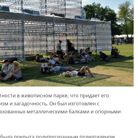
тности в живописном парке, что придает его
м и загадочность. Он был изготовлен с
разованных металлическими балками и опорными
я была покрыта полупрозрачным полиэтиленом,