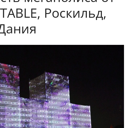
TABLE, Роскильд,
Дания