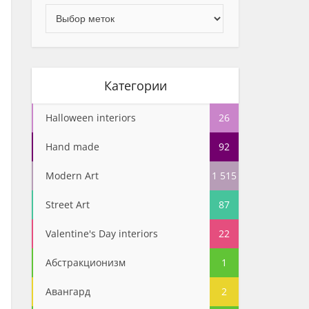
Категории
Halloween interiors
26
Hand made
92
Modern Art
1 515
Street Art
87
Valentine's Day interiors
22
Абстракционизм
1
Авангард
2