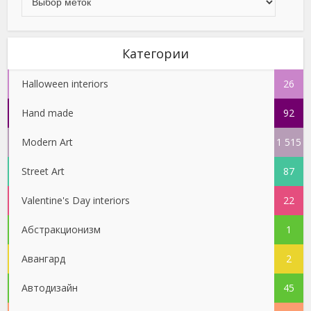
Категории
Halloween interiors
26
Hand made
92
Modern Art
1 515
Street Art
87
Valentine's Day interiors
22
Абстракционизм
1
Авангард
2
Автодизайн
45