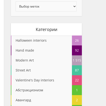
Категории
Halloween interiors
26
Hand made
92
Modern Art
1 515
Street Art
87
Valentine's Day interiors
22
Абстракционизм
1
Авангард
2