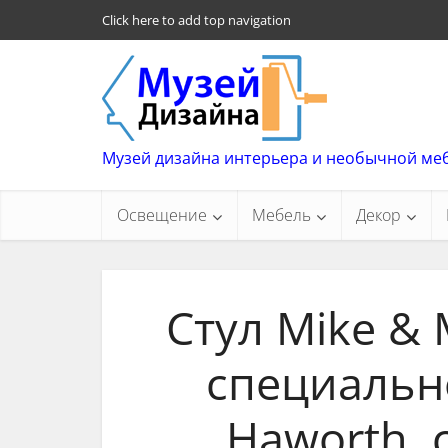
Click here to add top navigation
Музей дизайна интерьера и необычной ме
Освещение
Мебель
Декор
Стул Mike &
специальн
Haworth, 