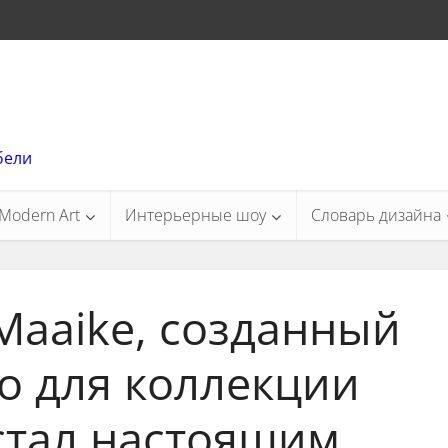
бели
Modern Art
Интерьерные шоу
Словарь дизайна
 Maaike, созданный
о для коллекции
стал настоящим