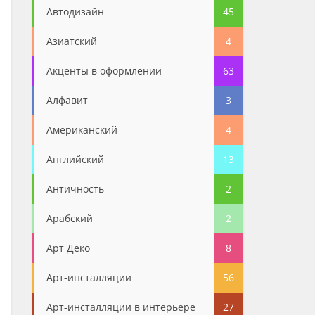
Автодизайн
45
Азиатский
4
Акценты в оформлении
63
Алфавит
3
Американский
4
Английский
13
Античность
2
Арабский
2
Арт Деко
8
Арт-инсталляции
56
Арт-инсталляции в интерьере
27