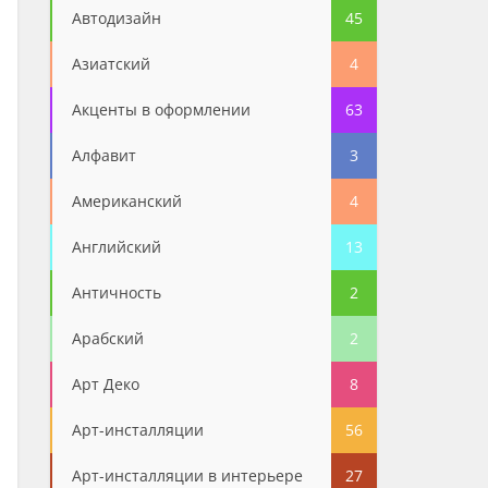
Автодизайн
45
Азиатский
4
Акценты в оформлении
63
Алфавит
3
Американский
4
Английский
13
Античность
2
Арабский
2
Арт Деко
8
Арт-инсталляции
56
Арт-инсталляции в интерьере
27