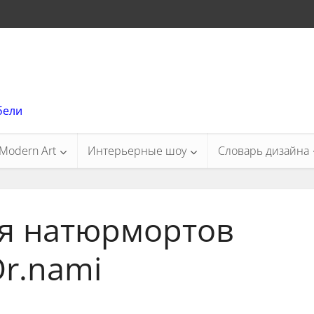
бели
Modern Art
Интерьерные шоу
Словарь дизайна
я натюрмортов
r.nami