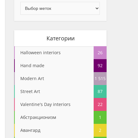
Категории
Halloween interiors
26
Hand made
92
Modern Art
1 515
Street Art
87
Valentine's Day interiors
22
Абстракционизм
1
Авангард
2