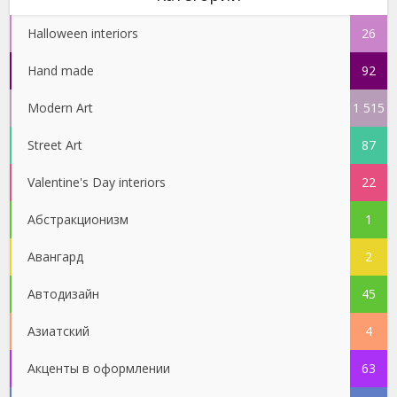
Halloween interiors
26
Hand made
92
Modern Art
1 515
Street Art
87
Valentine's Day interiors
22
Абстракционизм
1
Авангард
2
Автодизайн
45
Азиатский
4
Акценты в оформлении
63