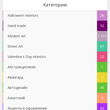
Категории
Halloween interiors
26
Hand made
92
Modern Art
1 515
Street Art
87
Valentine's Day interiors
22
Абстракционизм
1
Авангард
2
Автодизайн
45
Азиатский
4
Акценты в оформлении
63