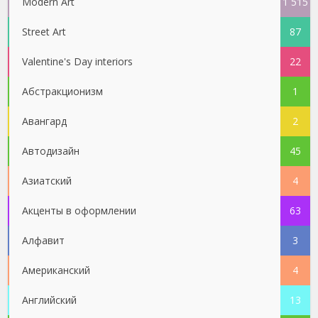
Modern Art
1 515
Street Art
87
Valentine's Day interiors
22
Абстракционизм
1
Авангард
2
Автодизайн
45
Азиатский
4
Акценты в оформлении
63
Алфавит
3
Американский
4
Английский
13