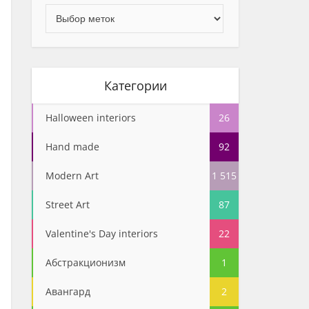
Категории
Halloween interiors
26
Hand made
92
Modern Art
1 515
Street Art
87
Valentine's Day interiors
22
Абстракционизм
1
Авангард
2