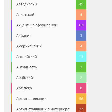
Автодизайн
45
Азиатский
4
Акценты в оформлении
63
Алфавит
3
Американский
4
Английский
13
Античность
2
Арабский
2
Арт Деко
8
Арт-инсталляции
56
Арт-инсталляции в интерьере
27