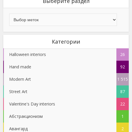
Выберите раздел
Категории
Halloween interiors
26
Hand made
92
Modern Art
1 515
Street Art
87
Valentine's Day interiors
22
Абстракционизм
1
Авангард
2