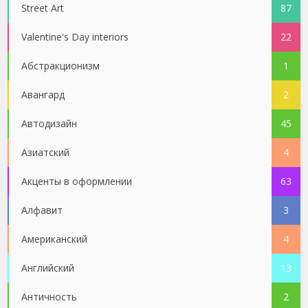
Street Art
87
Valentine's Day interiors
22
Абстракционизм
1
Авангард
2
Автодизайн
45
Азиатский
4
Акценты в оформлении
63
Алфавит
3
Американский
4
Английский
13
Античность
2