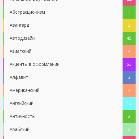
Абстракционизм
1
Авангард
2
Автодизайн
45
Азиатский
4
Акценты в оформлении
63
Алфавит
3
Американский
4
Английский
13
Античность
2
Арабский
2