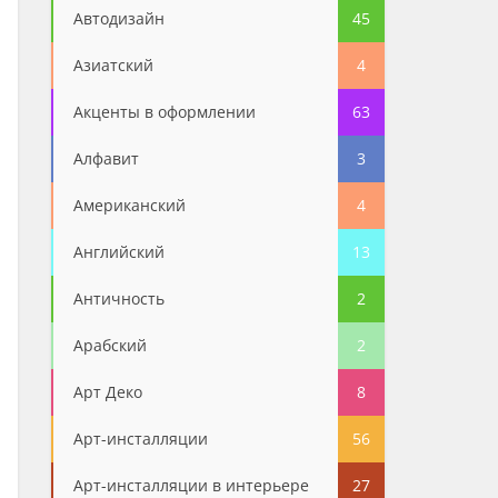
Автодизайн
45
Азиатский
4
Акценты в оформлении
63
Алфавит
3
Американский
4
Английский
13
Античность
2
Арабский
2
Арт Деко
8
Арт-инсталляции
56
Арт-инсталляции в интерьере
27