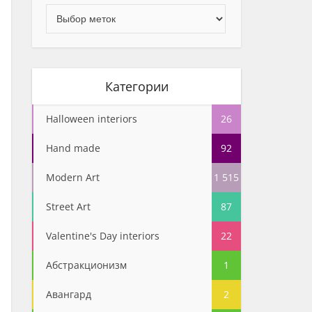
Категории
Halloween interiors
26
Hand made
92
Modern Art
1 515
Street Art
87
Valentine's Day interiors
22
Абстракционизм
1
Авангард
2