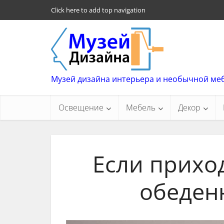
Click here to add top navigation
Музей дизайна интерьера и необычной ме
Освещение
Мебель
Декор
Если приход
обеден