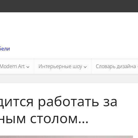
бели
Modern Art
Интерьерные шоу
Словарь дизайна
ится работать за
ным столом…